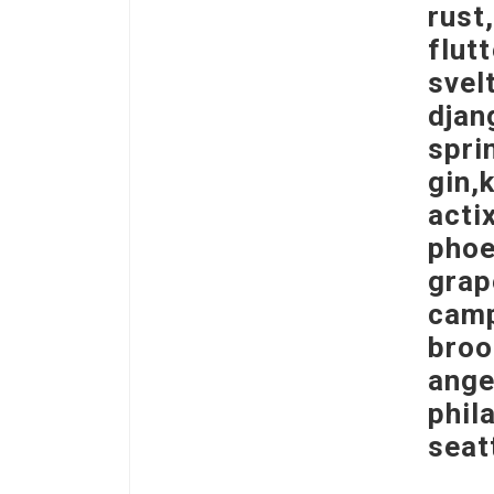
rust
flut
svel
djan
spri
gin,
acti
phoe
grap
camp
broo
ange
phil
seat