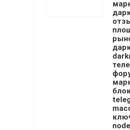
марк
дарк
отз
площ
рыно
дарк
dark
теле
фору
марк
блок
tele
maco
ключ
node