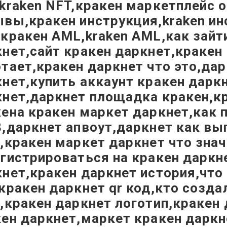
kraken NFT,кракен маркетплейс о
вы,кракен инструкция,kraken инс
кракен AML,kraken AML,как зайт
нет,сайт кракен даркнет,кракен 
тает,кракен даркнет что это,да
нет,купить аккаунт кракен даркн
нет,даркнет площадка кракен,кр
ена кракен маркет даркнет,как 
,даркнет апвоут,даркнет как выг
,кракен маркет даркнет что знач
гистрироваться на кракен даркне
нет,кракен даркнет история,что
кракен даркнет qr код,кто созда
,кракен даркнет логотип,кракен
ен даркнет,маркет кракен даркн