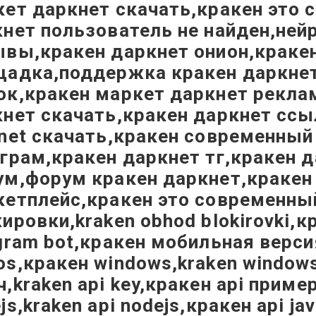
ет даркнет скачать,кракен это 
нет пользователь не найден,ней
ывы,кракен даркнет онион,краке
адка,поддержка кракен даркнет,
к,кракен маркет даркнет реклам
нет скачать,кракен даркнет ссыл
net скачать,кракен современный
грам,кракен даркнет тг,кракен д
м,форум кракен даркнет,кракен 
етплейс,кракен это современный
ировки,kraken obhod blokirovki,кр
gram bot,кракен мобильная версия
s,кракен windows,kraken windows,
,kraken api key,кракен api пример
js,kraken api nodejs,кракен api jav