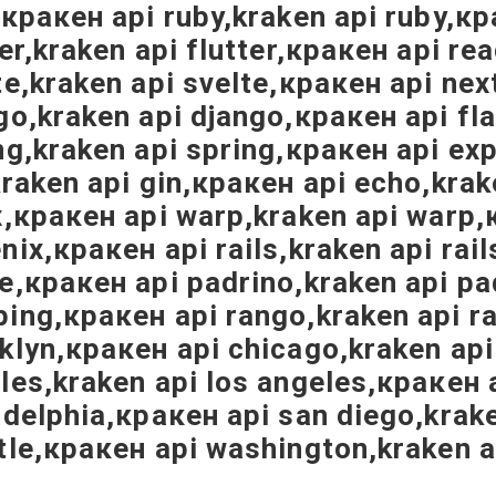
,кракен api ruby,kraken api ruby,кр
ter,kraken api flutter,кракен api r
te,kraken api svelte,кракен api nex
go,kraken api django,кракен api fla
ng,kraken api spring,кракен api ex
kraken api gin,кракен api echo,krak
x,кракен api warp,kraken api warp,
nix,кракен api rails,kraken api rai
e,кракен api padrino,kraken api p
ing,кракен api rango,kraken api ra
klyn,кракен api chicago,kraken api
les,kraken api los angeles,кракен 
adelphia,кракен api san diego,krake
tle,кракен api washington,kraken 