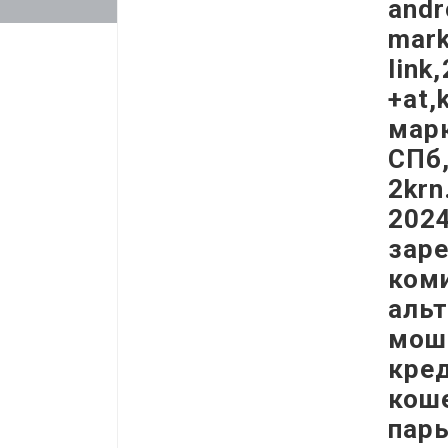
andr
mark
link
+at,
марк
СПб,
2krn
2024
заре
коми
альт
моше
кред
коше
пары