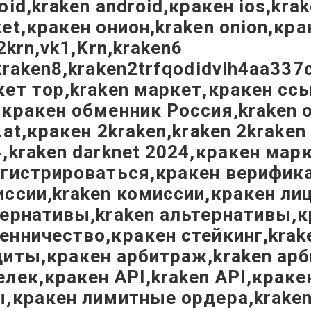
oid,kraken android,кракен ios,kra
et,кракен онион,kraken onion,кр
,2krn,vk1,Krn,kraken6
kraken8,kraken2trfqodidvlh4aa337
ет тор,kraken маркет,кракен ссы
кракен обменник Россия,kraken о
.at,кракен 2kraken,kraken 2krak
,kraken darknet 2024,кракен мар
гистрироваться,кракен верифика
ссии,kraken комиссии,кракен лиц
ернативы,kraken альтернативы,к
нничество,кракен стейкинг,krak
иты,кракен арбитраж,kraken арб
лек,кракен API,kraken API,крак
,кракен лимитные ордера,kraken 