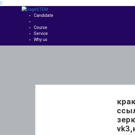
Candidate
Course
Service
Why us
крак
ссыл
зерк
vk3,