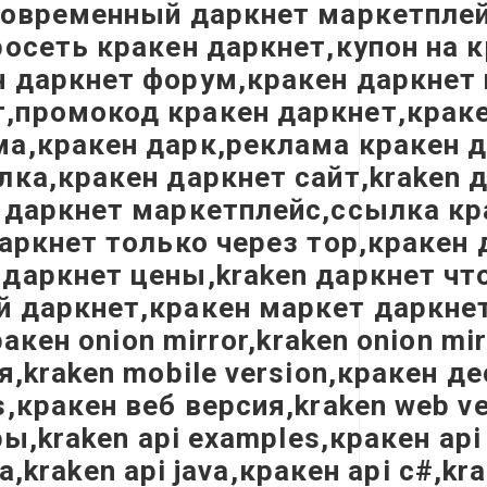
современный даркнет маркетплей
росеть кракен даркнет,купон на 
н даркнет форум,кракен даркнет
промокод кракен даркнет,кракен
а,кракен дарк,реклама кракен д
ка,кракен даркнет сайт,kraken д
 даркнет маркетплейс,ссылка кр
аркнет только через тор,кракен 
даркнет цены,kraken даркнет что
 даркнет,кракен маркет даркнет 
акен onion mirror,kraken onion mi
,kraken mobile version,кракен дес
кракен веб версия,kraken web ve
ы,kraken api examples,кракен api 
a,kraken api java,кракен api c#,kr