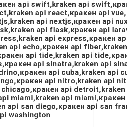
акен api swift,kraken api swift,кра
eact,kraken api react,кракен api vu
tjs,kraken api nextjs,кракен api nu
sk,kraken api flask,кракен api lar
press,kraken api express,кракен api
en api echo,кракен api fiber,kraken
кракен api tide,kraken api tide,кр
ls,кракен api sinatra,kraken api s
adrino,кракен api cuba,kraken api 
ngo,кракен api nitro,kraken api ni
 chicago,кракен api detroit,kraken
api miami,kraken api miami,кракен 
n api san diego,кракен api san fra
api washington