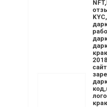
NFT,
отзы
KYC,
дарк
рабо
дарк
дарк
крак
2018
сайт
заре
дарк
код,
лого
крак