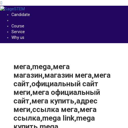
Candidate
Course
Service
Why us
мега,mega,мега
магазин,магазин мега,мега
сайт,официальный сайт
меги,мега официальный
сайт,мега купить,адрес
меги,ссылка мега,мега
ссылка,mega link,mega
купить,mega