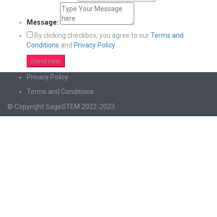
Message:
By clicking checkbox, you agree to our
Terms and
Conditions
and
Privacy Policy
Privacy Policy
Terms and Conditions
© Copyright SageSTEM 2022-2023
Sign In
The password must have a minimum of 8
characters of numbers and letters, contain at least 1 capital letter