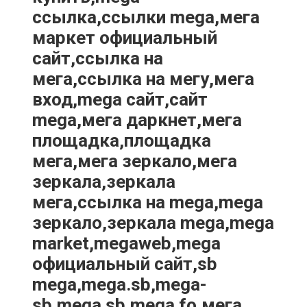
ссылка,ссылки mega,мега
маркет официальный
сайт,ссылка на
мега,ссылка на мегу,мега
вход,mega сайт,сайт
mega,мега даркнет,мега
площадка,площадка
мега,мега зеркало,мега
зеркала,зеркала
мега,ссылка на mega,mega
зеркало,зеркала mega,mega
market,megaweb,mega
официальный сайт,sb
mega,mega.sb,mega-
sb,mega sb,mega fo,мега