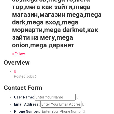
тор,мега как зайти,mega
магазин,магазин mega,mega
dark,mega вход,mega
мориарти,mega darknet,как
зайти на мегу,mega
onion,mega даркнет
Follow
Overview
Posted Jobs
0
Contact Form
User Name:
Email Address:
Phone Number: