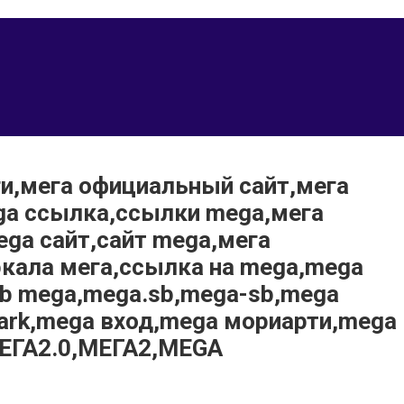
ги,мега официальный сайт,мега
ega ссылка,ссылки mega,мега
ega сайт,сайт mega,мега
ркала мега,ссылка на mega,mega
b mega,mega.sb,mega-sb,mega
dark,mega вход,mega мориарти,mega
,МЕГА2.0,МЕГА2,MEGA