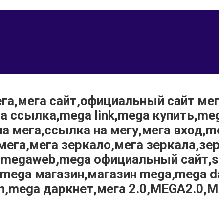
ега,мега сайт,официальный сайт ме
га ссылка,mega link,mega купить,m
а мега,ссылка на мегу,мега вход,m
ега,мега зеркало,мега зеркала,зе
,megaweb,mega официальный сайт,s
и,mega магазин,магазин mega,mega 
ion,mega даркнет,мега 2.0,MEGA2.0