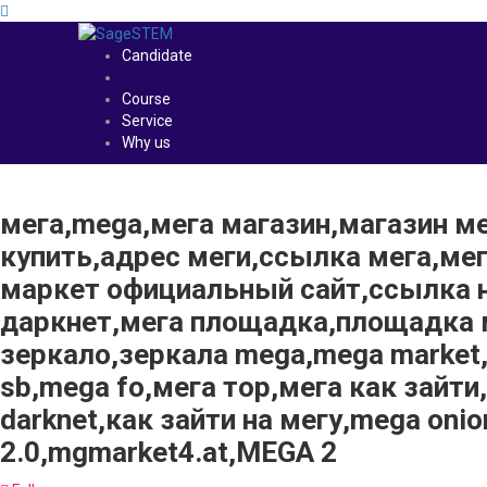
Candidate
Course
Service
Why us
мега,mega,мега магазин,магазин м
купить,адрес меги,ссылка мега,ме
маркет официальный сайт,ссылка н
даркнет,мега площадка,площадка м
зеркало,зеркала mega,mega market
sb,mega fo,мега тор,мега как зайт
darknet,как зайти на мегу,mega on
2.0,mgmarket4.at,MEGA 2