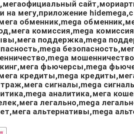
,мегаофициальный сайт,мориарти
и на мегу,приложение hidemega,
,мега обменник,mega обменник,м
од,мега комиссия,mega комисси
ывы,мега поддержка,mega подде
опасность,mega безопасность,ме
енничество,mega мошенничество,
йкинг,мега фьючерсы,mega фьюч
,мега кредиты,mega кредиты,мег
итраж,мега сигналы,mega сигнал
литика,mega аналитика,мега кош
лек,мега легально,mega легальн
рет,мега альтернативы,mega аль
ow