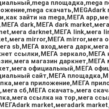
циальный,mega площадка,mega п
ложение,mega скачать,MEGAdark 
и,как зайти на mega,МЕГА app,ме
,МЕГА dark,МЕГА dark market,мег
net,мега darknet,МЕГА link,мега l
et,мега mirror,МЕГА mirror,мега 
ега sb,МЕГА вход,мега дарк,мега
кнет ссылки,МЕГА зеркало,МЕГА 
зин,мега магазин даркнет,МЕГА 
кет,мега официальный,МЕГА офи
циальный сайт,МЕГА площадка,М
упка,мега приложение,МЕГА прил
,мега сб,МЕГА скачать,мега ска
ка,мега ссылка на тор,мега ссы
,МЕГАdark market,мегаdark mark