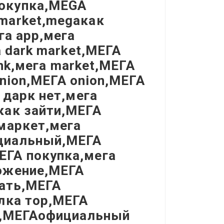
окупка,MEGA
market,megaкак
га app,мега
а dark market,МЕГА
ink,мега market,МЕГА
onion,МЕГА onion,МЕГА
 дарк нет,мега
как зайти,МЕГА
маркет,мега
циальный,МЕГА
ЕГА покупка,мега
ожение,МЕГА
чать,МЕГА
лка тор,МЕГА
et,МЕГАофициальный