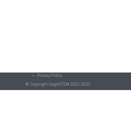
Privacy Policy
© Copyright SageSTEM 2022-2023
Sign In
The password must have a minimum of 8 charac