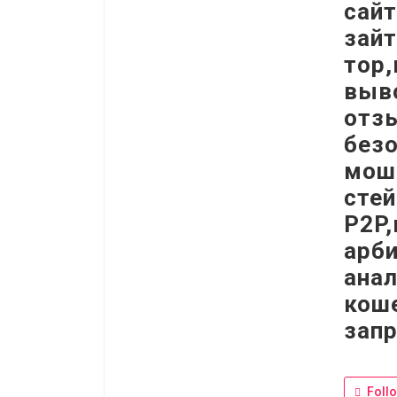
сайт
зайт
тор
выв
отз
без
мош
сте
P2P
арб
ана
коше
зап
Foll