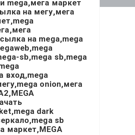
ки mega,мега маркет
ылка на мегу,мега
нет,mega
га,мега
ссылка на mega,mega
megaweb,mega
mega-sb,mega sb,mega
,mega
a вход,mega
мегу,mega onion,мега
ГА2,MEGA
качать
et,mega dark
зеркало,mega sb
ga маркет,MEGA