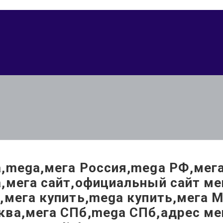
,mega,мега Россия,mega РФ,мега
а,мега сайт,официальный сайт м
,мега купить,mega купить,мега 
ква,мега СПб,mega СПб,адрес ме