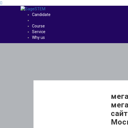
Candidate
Course
Service
Why us
мега
мег
сайт
Мос