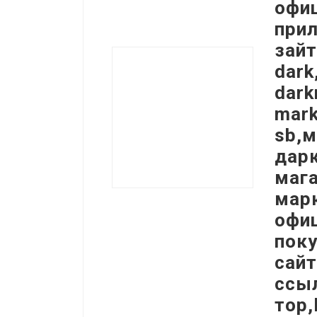
офи
при
зайт
dark
dark
mark
sb,м
дар
мага
мар
офи
пок
сайт
ссыл
тор