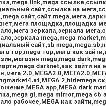
ка,mega link,mega ссылка,ссыл
иальный сайт,ссылка на мега,сс
,mega сайт,сайт mega,мега дарк
кнет,мега площадка,площадка ме
ало,мега зеркала,зеркала мега,
кало,зеркала mega,mega market,
циальный сайт,sb mega,mega.sb,
ега тор,mega тор,мега как зайти
зин,магазин mega,mega dark,meg
арти,mega darknet,как зайти на 
он,мега 2.0,MEGA2.0,МЕГА2.0,МЕ
mgmarket4.at,MEGA 2,hidemega с
ожение,MEGA app,MEGA dark mark
ка,mega gl,mega mirror,mega sb 
кало рабочее,MEGA как зайти,me