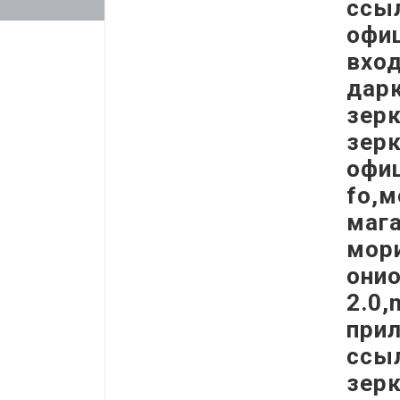
ссыл
офиц
вход
дар
зерк
зер
офи
fo,м
мага
мори
они
2.0,
прил
ссыл
зер