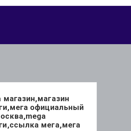
 магазин,магазин
еги,мега официальный
Москва,mega
ги,ссылка мега,мега