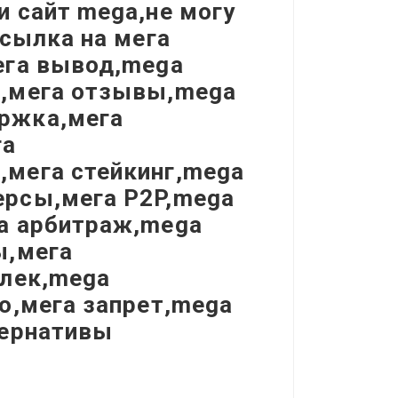
 сайт mega,не могу
ссылка на мега
ега вывод,mega
я,мега отзывы,mega
ржка,мега
га
мега стейкинг,mega
ерсы,мега P2P,mega
а арбитраж,mega
ы,мега
елек,mega
о,мега запрет,mega
тернативы