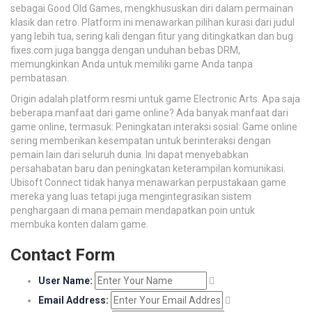
sebagai Good Old Games, mengkhususkan diri dalam permainan
klasik dan retro. Platform ini menawarkan pilihan kurasi dari judul
yang lebih tua, sering kali dengan fitur yang ditingkatkan dan bug
fixes.com juga bangga dengan unduhan bebas DRM,
memungkinkan Anda untuk memiliki game Anda tanpa
pembatasan.
Origin adalah platform resmi untuk game Electronic Arts. Apa saja
beberapa manfaat dari game online? Ada banyak manfaat dari
game online, termasuk: Peningkatan interaksi sosial: Game online
sering memberikan kesempatan untuk berinteraksi dengan
pemain lain dari seluruh dunia. Ini dapat menyebabkan
persahabatan baru dan peningkatan keterampilan komunikasi.
Ubisoft Connect tidak hanya menawarkan perpustakaan game
mereka yang luas tetapi juga mengintegrasikan sistem
penghargaan di mana pemain mendapatkan poin untuk
membuka konten dalam game.
Contact Form
User Name:
Email Address: