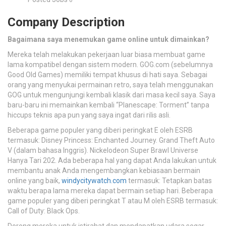
0
Company Description
Bagaimana saya menemukan game online untuk dimainkan?
Mereka telah melakukan pekerjaan luar biasa membuat game
lama kompatibel dengan sistem modern. GOG.com (sebelumnya
Good Old Games) memiliki tempat khusus di hati saya. Sebagai
orang yang menyukai permainan retro, saya telah menggunakan
GOG untuk mengunjungi kembali klasik dari masa kecil saya. Saya
baru-baru ini memainkan kembali “Planescape: Torment” tanpa
hiccups teknis apa pun yang saya ingat dari rilis asli.
Beberapa game populer yang diberi peringkat E oleh ESRB
termasuk: Disney Princess: Enchanted Journey. Grand Theft Auto
V (dalam bahasa Inggris). Nickelodeon Super Brawl Universe
Hanya Tari 202. Ada beberapa hal yang dapat Anda lakukan untuk
membantu anak Anda mengembangkan kebiasaan bermain
online yang baik,
windycitywatch.com
termasuk: Tetapkan batas
waktu berapa lama mereka dapat bermain setiap hari. Beberapa
game populer yang diberi peringkat T atau M oleh ESRB termasuk:
Call of Duty: Black Ops.