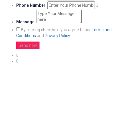
Phone Number:
Message:
By clicking checkbox, you agree to our
Terms and
Conditions
and
Privacy Policy