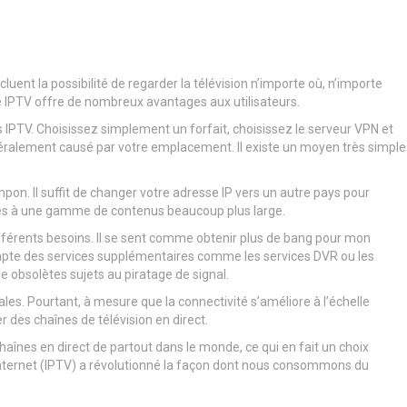
uent la possibilité de regarder la télévision n’importe où, n’importe
e IPTV offre de nombreux avantages aux utilisateurs.
 IPTV. Choisissez simplement un forfait, choisissez le serveur VPN et
énéralement causé par votre emplacement. Il existe un moyen très simple
pon. Il suffit de changer votre adresse IP vers un autre pays pour
 accès à une gamme de contenus beaucoup plus large.
fférents besoins. Il se sent comme obtenir plus de bang pour mon
 compte des services supplémentaires comme les services DVR ou les
 obsolètes sujets au piratage de signal.
ales. Pourtant, à mesure que la connectivité s’améliore à l’échelle
r des chaînes de télévision en direct.
chaînes en direct de partout dans le monde, ce qui en fait un choix
le Internet (IPTV) a révolutionné la façon dont nous consommons du