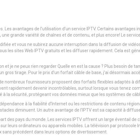
Les avantages de l’utilisation d’un service IPTV. Certains avantages incl
une grande variété de chaînes et de contenu, et plus encore! Le servic
fiée et vous ne subirez aucune interruption dans la diffusion de vidéos
tous les sites Web IPTV gratuits et les diffuser rapidement. Cela est g
n et je ne peux rien regarder Quelle en est la cause ? Plus besoin de tam
un gros tirage. Pour le prix d’un forfait câble de base, j’ai désormais
de nombreux fournisseurs proposent des forfaits flexibles adaptés à di
e peuvent rapidement devenir incontrôlables, surtout lorsque vous tenez
é à la sécurité, protégeant vos données mieux que les systèmes de câble
épendance à la fiabilité d’Internet ou les restrictions de contenu région
stacles diminuent. Un autre avantage de l’IPTV est sa capacité à diffuse
lupart des pays du monde. Les services IPTV offrent un large éventail de 
ct sur leurs ordinateurs ou appareils mobiles. La télévision par protoco
oix sans précédent dans leurs options de divertissement.