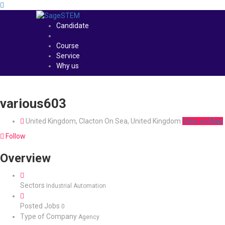
Candidate
Course
Service
Why us
various603
United Kingdom, Clacton On Sea, United Kingdom
View on Map
Follow
Overview
Sectors
Industrial Automation
Posted Jobs
0
Type of Company
Agency